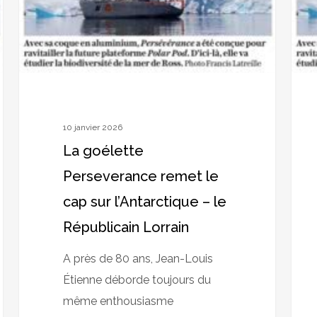
sur
sur
l’Antarctique
l’Ant
–
–
le
Vosg
Républicain
mati
Lorrain
10 janvier 2026
La goélette
Perseverance remet le
cap sur l’Antarctique – le
Républicain Lorrain
A près de 80 ans, Jean-Louis
Étienne déborde toujours du
même enthousiasme