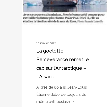
sur
l’Antarctique
–
L’Alsace
10 janvier 2026
La goélette
Perseverance remet le
cap sur l’Antarctique –
L’Alsace
A près de 80 ans, Jean-Louis
Étienne déborde toujours du
même enthousiasme