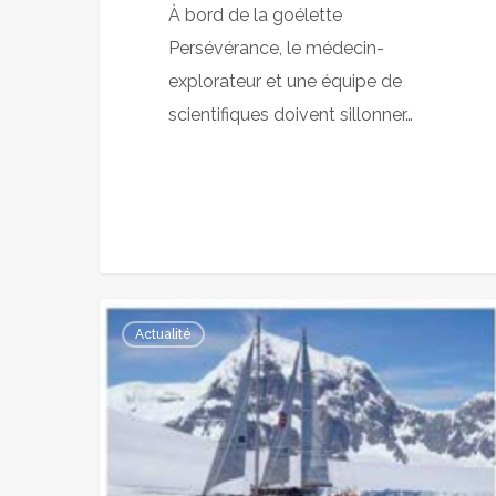
À bord de la goélette
–
Persévérance, le médecin-
Vosges
explorateur et une équipe de
matin
scientifiques doivent sillonner…
La
Actualité
goélette
Perseverance
remet
le
cap