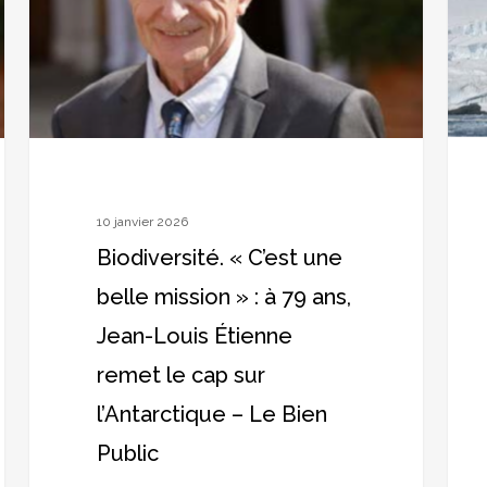
belle
miss
mission
scien
»
pour
:
prot
à
l’océ
79
Aust
ans,
–
10 janvier 2026
Jean-
Naut
Biodiversité. « C’est une
Louis
belle mission » : à 79 ans,
Étienne
Jean-Louis Étienne
remet
remet le cap sur
le
cap
l’Antarctique – Le Bien
sur
Public
l’Antarctique