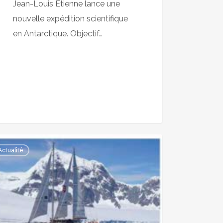
Jean-Louis Étienne lance une
nouvelle expédition scientifique
en Antarctique. Objectif…
Actualité
ette
everance
t