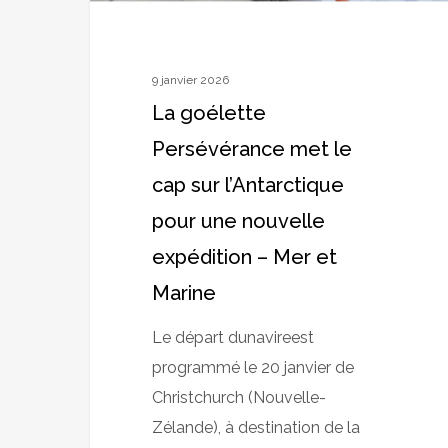
pour
une
nouvelle
9 janvier 2026
expédition
La goélette
–
Persévérance met le
Mer
cap sur l’Antarctique
et
pour une nouvelle
Marine
expédition – Mer et
Marine
Le départ dunavireest
programmé le 20 janvier de
Christchurch (Nouvelle-
Zélande), à destination de la