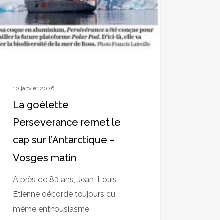
arctique
es
n
10 janvier 2026
La goélette
Perseverance remet le
cap sur l’Antarctique –
Vosges matin
A près de 80 ans, Jean-Louis
Étienne déborde toujours du
même enthousiasme