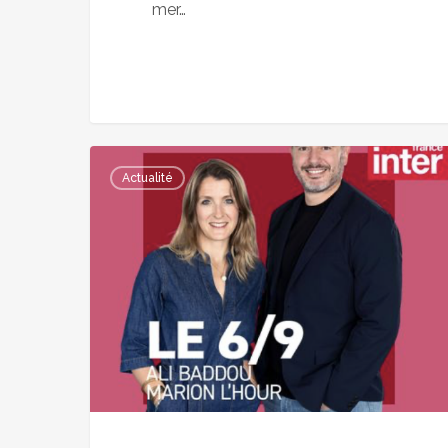
mer…
Le
Actualité
6/9
de
France
Inter