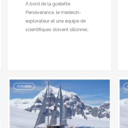
À bord de la goélette
–
Persévérance, le médecin-
Le
explorateur et une équipe de
Bien
scientifiques doivent sillonner…
Public
La
La
Actualité
goélette
goél
Perseverance
Pers
remet
reme
le
le
cap
cap