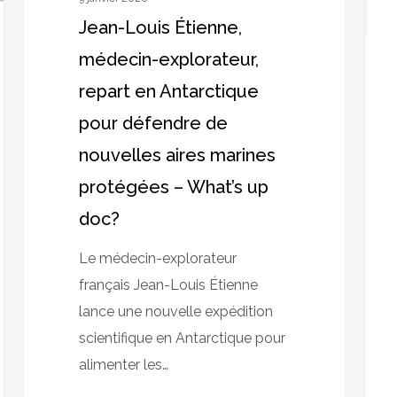
pour
le
Jean-Louis Étienne,
défendre
prot
médecin-explorateur,
de
–
repart en Antarctique
nouvelles
Le
aires
bloc
pour défendre de
marines
nouvelles aires marines
protégées
protégées – What’s up
–
doc?
What’s
up
Le médecin-explorateur
doc?
français Jean-Louis Étienne
lance une nouvelle expédition
scientifique en Antarctique pour
alimenter les…