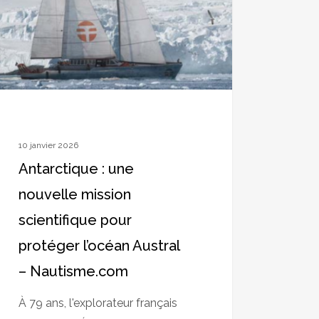
ion
tifique
éger
an
ral
10 janvier 2026
isme.com
Antarctique : une
nouvelle mission
scientifique pour
protéger l’océan Austral
– Nautisme.com
À 79 ans, l'explorateur français