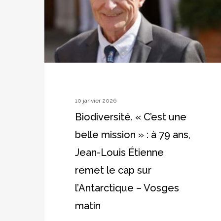
belle
mission
»
:
à
79
ans,
10 janvier 2026
Jean-
Biodiversité. « C’est une
Louis
belle mission » : à 79 ans,
Étienne
Jean-Louis Étienne
remet
remet le cap sur
le
cap
l’Antarctique – Vosges
sur
matin
l’Antarctique