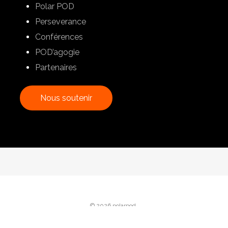
Polar POD
Perseverance
Conférences
POD’agogie
Partenaires
N
o
u
s
s
o
u
t
e
n
i
r
© 2026 polarpod.