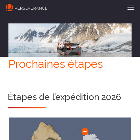
Men
Passer
au
contenu
principal
Prochaines étapes
Étapes de l’expédition 2026
Close
Close
Close
Close