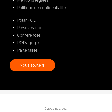
Mentions légales
Politique de confidentialité
Polar POD
Perseverance
Conférences
POD’agogie
Partenaires
N
o
u
s
s
o
u
t
e
n
i
r
© 2026 polarpod.