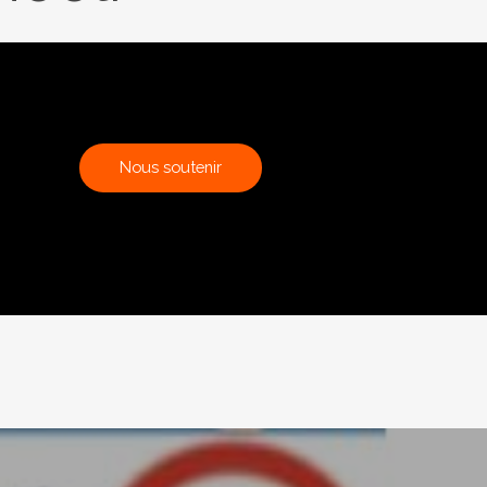
N
o
u
s
s
o
u
t
e
n
i
r