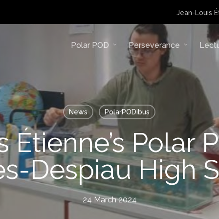
Jean-Louis É
Polar POD
Perseverance
Lect
News
PolarPODibus
 Étienne’s Polar 
es-Despiau High S
24 March 2024