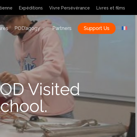
tienne
Expéditions
Vivre Persévérance
Livres et films
ures
POD’agogy
Partners
Support Us
POD Visited
chool.