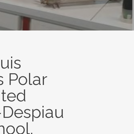
uis
s Polar
ited
-Despiau
hool.