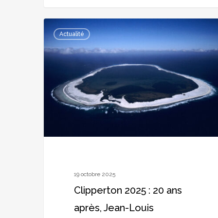
Clipperton
Actualité
2025
:
20
ans
après,
Jean-
Louis
Étienne
reprend
la
19 octobre 2025
route
Clipperton 2025 : 20 ans
du
après, Jean-Louis
Pacifique