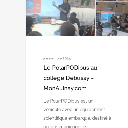
Debussy
–
MonAulnay.com
5 novembre 2025
Le PolarPODibus au
collège Debussy –
MonAulnay.com
Le PolarPODibus est un
véhicule avec un équipement
scientifique embarqué, destiné à
proposer aux publics…