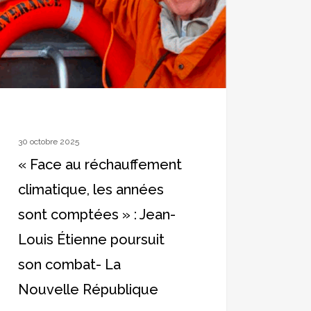
tique,
es
ptées
30 octobre 2025
-
« Face au réchauffement
s
climatique, les années
nne
sont comptées » : Jean-
suit
Louis Étienne poursuit
bat-
son combat- La
Nouvelle République
elle