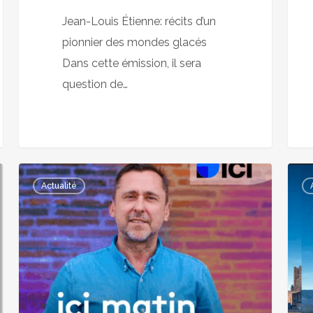
RFI
Répu
Jean-Louis Étienne: récits d’un
pionnier des mondes glacés
Dans cette émission, il sera
question de…
Ici
Fran
Actualité
matin
3
Ici
–
Occitanie
Ici
19/2
Midi-
Pyré