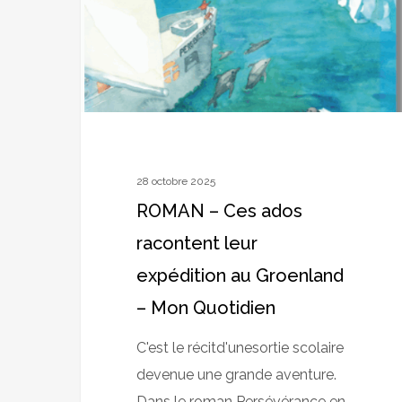
au
Groenland
–
Mon
Quotidien
28 octobre 2025
ROMAN – Ces ados
racontent leur
expédition au Groenland
– Mon Quotidien
C'est le récitd'unesortie scolaire
devenue une grande aventure.
Dans le roman Persévérance en