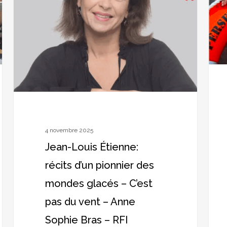
d’un
clima
pionnier
les
des
anné
mondes
sont
glacés
com
–
»
C’est
:
pas
Jean
du
Loui
4 novembre 2025
vent
Étie
Jean-Louis Étienne:
–
pour
récits d’un pionnier des
Anne
son
mondes glacés – C’est
Sophie
com
pas du vent – Anne
Bras
La
Sophie Bras – RFI
–
Nouv