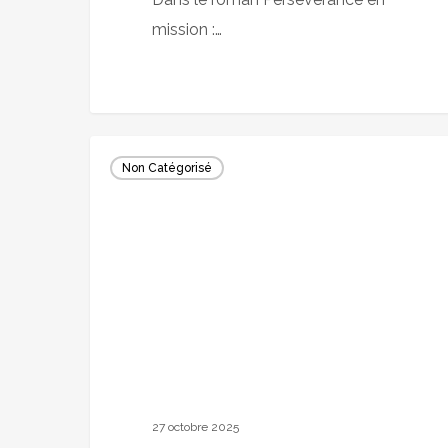
mission :…
Vingt
Non Catégorisé
ans
après
sa
première
expédition,
Jean-
Louis
Étienne
de
27 octobre 2025