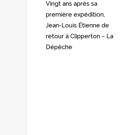
retour
Vingt ans après sa
à
première expédition,
Clipperton
Jean-Louis Étienne de
–
retour à Clipperton – La
La
Dépêche
Dépêche