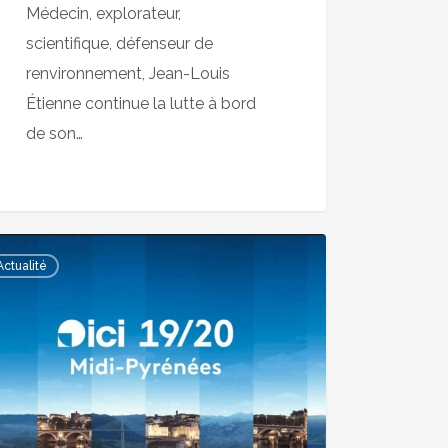
Médecin, explorateur,
blique
scientifique, défenseur de
renvironnement, Jean-Louis
Étienne continue la lutte à bord
de son…
ce
Actualité
0
nées