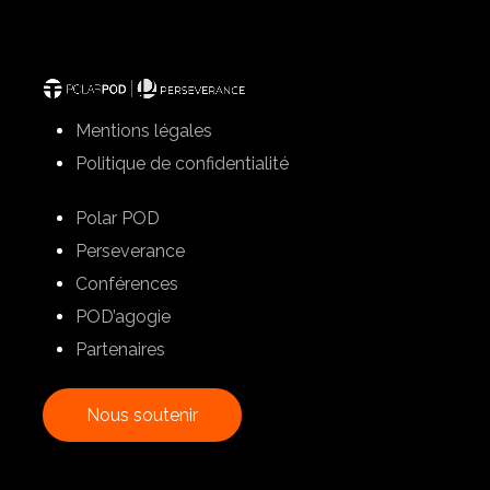
Mentions légales
Politique de confidentialité
Polar POD
Perseverance
Conférences
POD’agogie
Partenaires
N
o
u
s
s
o
u
t
e
n
i
r