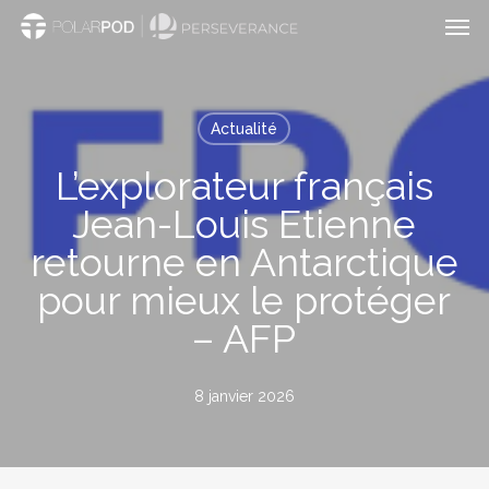
Men
Passer
au
contenu
principal
Actualité
L’explorateur français
Jean-Louis Etienne
retourne en Antarctique
pour mieux le protéger
– AFP
8 janvier 2026