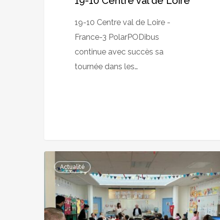
19-10 Centre val de Loire
19-10 Centre val de Loire -
France-3 PolarPODibus
continue avec succès sa
tournée dans les…
Projet
Actualité
EDD
–
Le
PolarPODibus