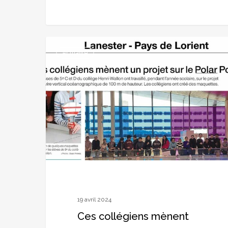
Ces
Actualité
collégiens
mènent
un
projet
sur
le
Polar
Pod
–
Ouest-
19 avril 2024
France
Ces collégiens mènent