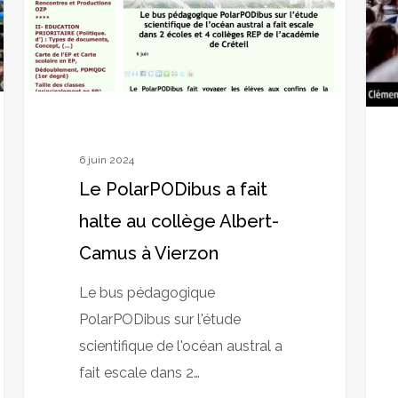
au
au
collège
coll
Albert-
Camus
à
Vierzon
6 juin 2024
Le PolarPODibus a fait
halte au collège Albert-
Camus à Vierzon
Le bus pédagogique
PolarPODibus sur l'étude
scientifique de l'océan austral a
fait escale dans 2…