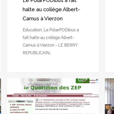
Le PolarPODibus a fait
halte au collège Albert-
Camus à Vierzon
Education. Le PolarPODibus a
fait halte au collège Albert-
Camus à Vierzon - LE BERRY
REPUBLICAIN…
Le
La
Actualité
PolarPODibus
Mon
a
:
fait
« Le
halte
Pola