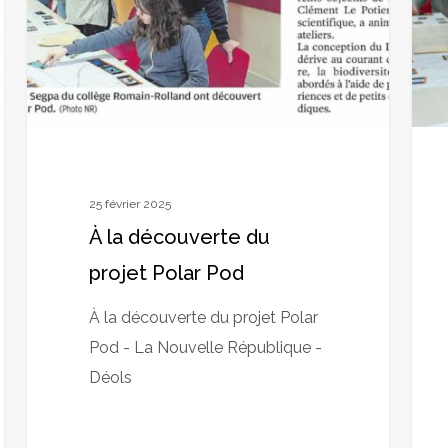
projet
déco
Polar
le
Pod
proje
Pola
Pod
25 février 2025
À la découverte du
projet Polar Pod
À la découverte du projet Polar
Pod - La Nouvelle République -
Déols