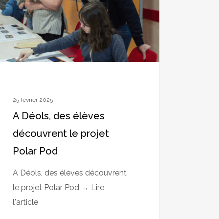
uvrent
t
r
25 février 2025
A Déols, des élèves
découvrent le projet
Polar Pod
A Déols, des élèves découvrent
le projet Polar Pod → Lire
l'article