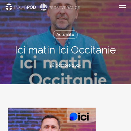
Men
Passer
au
contenu
principal
Actualité
Ici matin Ici Occitanie
28 octobre 2025