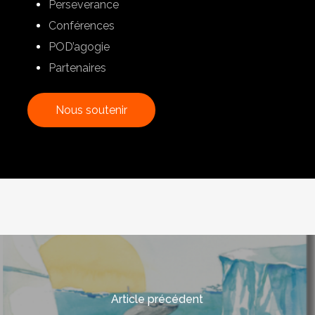
Perseverance
Conférences
POD’agogie
Partenaires
N
o
u
s
s
o
u
t
e
n
i
r
Article précédent