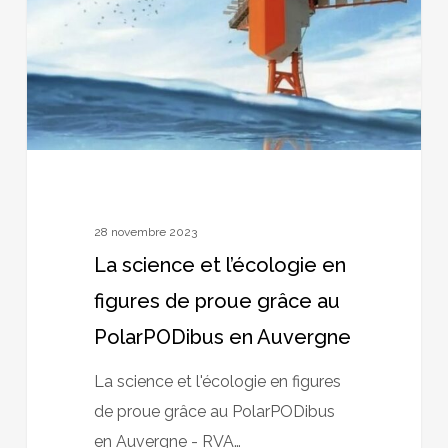
en
figures
de
proue
grâce
au
PolarPODibus
en
28 novembre 2023
Auvergne
La science et l’écologie en
figures de proue grâce au
PolarPODibus en Auvergne
La science et l'écologie en figures
de proue grâce au PolarPODibus
en Auvergne - RVA…