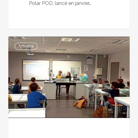
Polar POD, lancé en janvier…
Session
Actualité
scientifique
pour
les
CM2
fr
Jean-
de-
la-
Fontaine