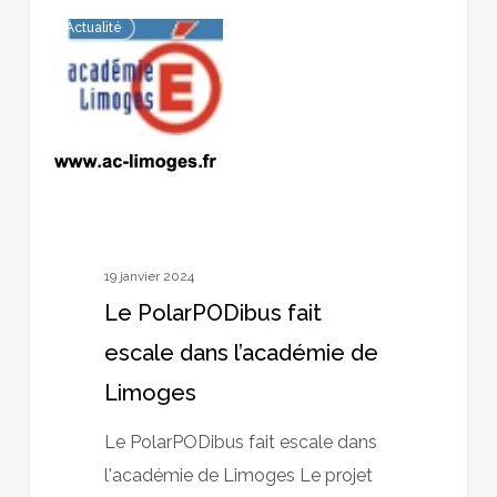
Le
Actualité
PolarPODibus
fait
escale
dans
l’académie
de
Limoges
19 janvier 2024
Le PolarPODibus fait
escale dans l’académie de
Limoges
Le PolarPODibus fait escale dans
l'académie de Limoges Le projet