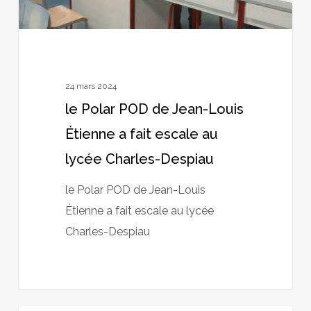
a
fait
escale
au
lycée
24 mars 2024
Charles-
le Polar POD de Jean-Louis
Despiau
Étienne a fait escale au
lycée Charles-Despiau
le Polar POD de Jean-Louis
Étienne a fait escale au lycée
Charles-Despiau