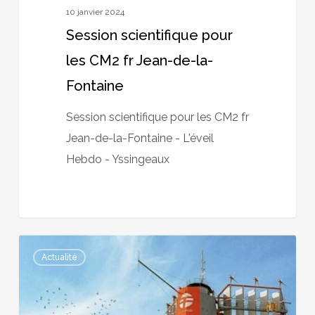
10 janvier 2024
Session scientifique pour
les CM2 fr Jean-de-la-
Fontaine
Session scientifique pour les CM2 fr
Jean-de-la-Fontaine - L'éveil
Hebdo - Yssingeaux
La
Actualité
science
et
l’écologie