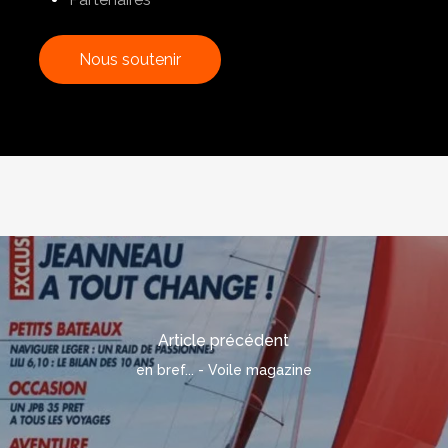
N
o
u
s
s
o
u
t
e
n
i
r
Article précédent
en bref... - Voile magazine