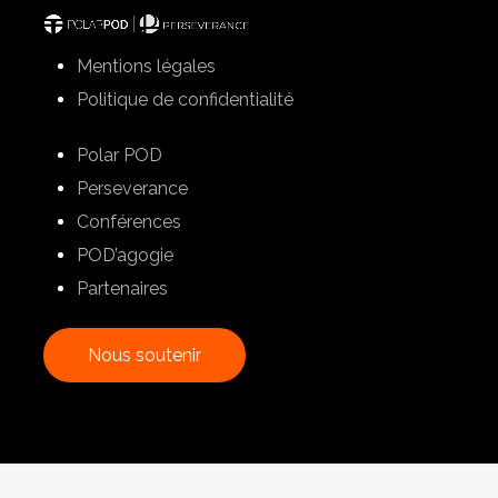
Mentions légales
Politique de confidentialité
Polar POD
Perseverance
Conférences
POD’agogie
Partenaires
N
o
u
s
s
o
u
t
e
n
i
r