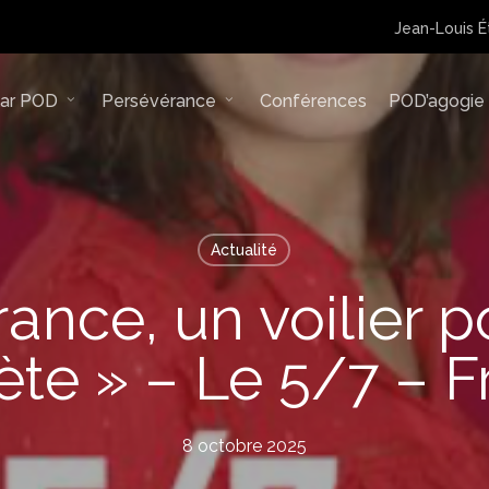
Jean-Louis É
lar POD
Persévérance
Conférences
POD’agogie
Actualité
ance, un voilier po
ète » – Le 5/7 – F
8 octobre 2025