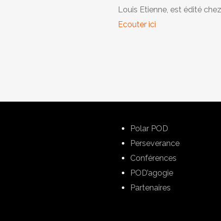
Louis Etienne, est édité che
Ecouter ici
Polar POD
Perseverance
Conférences
POD’agogie
Partenaires