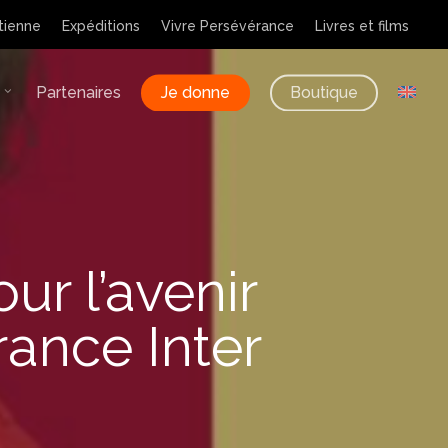
tienne
Expéditions
Vivre Persévérance
Livres et films
Partenaires
Je donne
Boutique
ur l’avenir
rance Inter