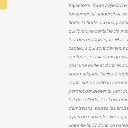
trajectoire. Toute trajectoir
fondamental aujourd’hui, no
flotte, la flotte océanograph
qui font une centaine de mèt
lourdes en logistique. Mais a
capteurs qui sont devenus tr
capteurs, c’était deux gross
c’est une boîte et donc ils s
automatiques, faciles à régler
donc, sur un bateau comme 
permet d’exploiter le vent qu’
fait des efforts, il est ext
d’émissions, toutes les émissio
a pas de particules fines qui
volonté-là. Et donc ce bateau