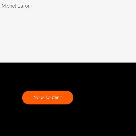
z Michel Lafon.
N
o
u
s
s
o
u
t
e
n
i
r