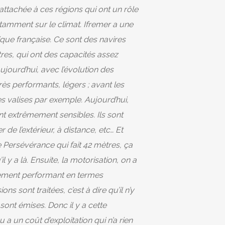
e attachée à ces régions qui ont un rôle
tamment sur le climat. Ifremer a une
ique française. Ce sont des navires
res, qui ont des capacités assez
ujourd’hui, avec l’évolution des
ès performants, légers ; avant les
es valises par exemple. Aujourd’hui,
ont extrêmement sensibles. Ils sont
 de l’extérieur, à distance, etc… Et
Persévérance qui fait 42 mètres, ça
il y a là. Ensuite, la motorisation, on a
rêmement performant en termes
ns sont traitées, c’est à dire qu’il n’y
 sont émises. Donc il y a cette
 a un coût d’exploitation qui n’a rien