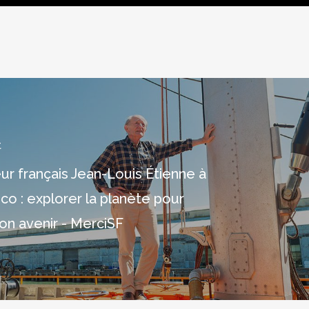
t
ur français Jean-Louis Étienne à
co : explorer la planète pour
on avenir - MerciSF