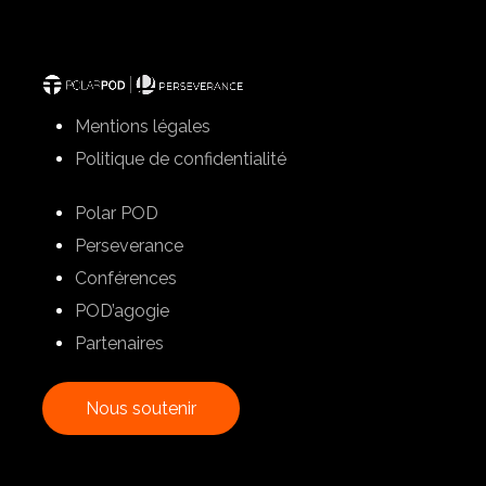
Mentions légales
Politique de confidentialité
Polar POD
Perseverance
Conférences
POD’agogie
Partenaires
N
o
u
s
s
o
u
t
e
n
i
r