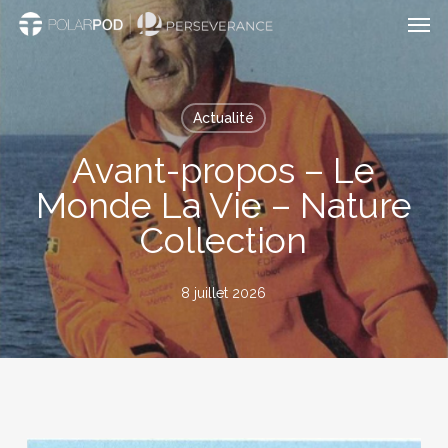
Men
Passer
au
contenu
principal
Actualité
Avant-propos – Le
Monde La Vie – Nature
Collection
8 juillet 2026