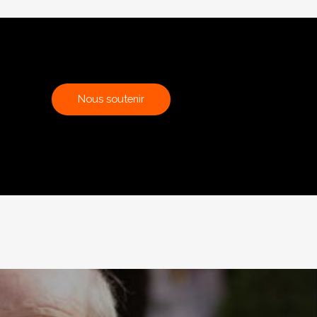
N
o
u
s
s
o
u
t
e
n
i
r