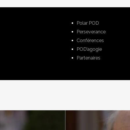
Polar POD
Perseverance
Conférences
POD’agogie
Partenaires