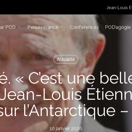
Jean-Louis É
lar POD
Persévérance
Conférences
POD’agogie
Actualité
é. « C’est une bel
, Jean-Louis Étien
sur l’Antarctique 
10 janvier 2026