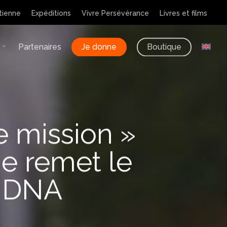
tienne
Expéditions
Vivre Persévérance
Livres et films
Partenaires
Je donne
Boutique
le mission »
ne remet le
– DNA