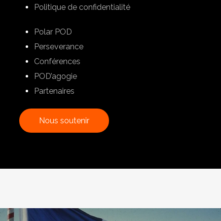
Politique de confidentialité
Polar POD
Perseverance
Conférences
POD’agogie
Partenaires
N
o
u
s
s
o
u
t
e
n
i
r