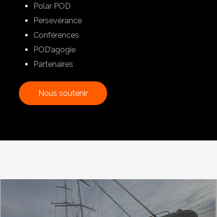
Polar POD
Perseverance
Conférences
POD’agogie
Partenaires
N
o
u
s
s
o
u
t
e
n
i
r