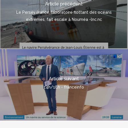
Article précédent
Le Persévérance, laboratoire flottant des océans
extrêmes, fait escale à Nouméa -lnc.nc
Article suivant
14h/18h - franceinfo