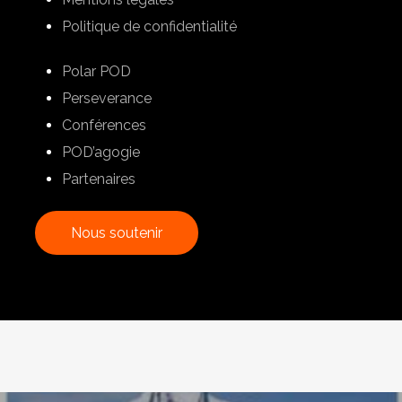
Politique de confidentialité
Polar POD
Perseverance
Conférences
POD’agogie
Partenaires
N
o
u
s
s
o
u
t
e
n
i
r