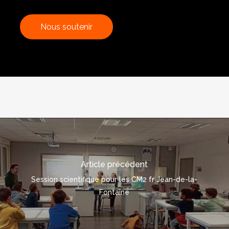
N
o
u
s
s
o
u
t
e
n
i
r
Article précédent
Session scientifique pour les CM2 fr Jean-de-la-
Fontaine