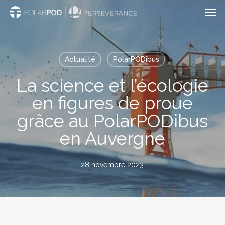
Men
Passer
au
contenu
principal
Actualité
PolarPODibus
La science et l’écologie
en figures de proue
grâce au PolarPODibus
en Auvergne
28 novembre 2023