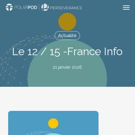
Men
Passer
au
contenu
principal
Actualité
Le 12 / 15 -France Info
21 janvier 2026