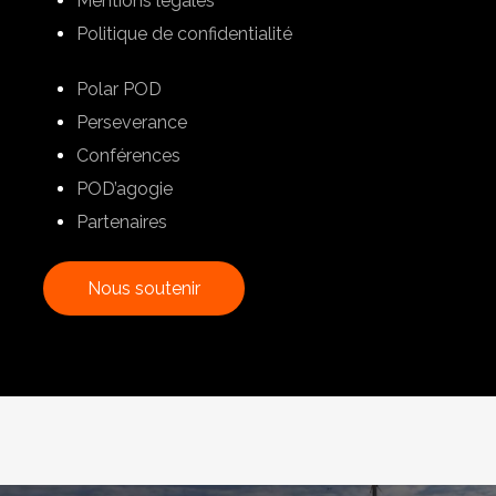
Mentions légales
Politique de confidentialité
Polar POD
Perseverance
Conférences
POD’agogie
Partenaires
N
o
u
s
s
o
u
t
e
n
i
r