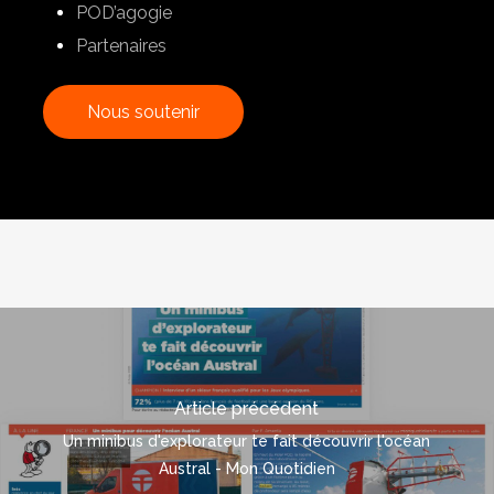
POD’agogie
Partenaires
N
o
u
s
s
o
u
t
e
n
i
r
Article précédent
Un minibus d'explorateur te fait découvrir l'océan
Austral - Mon Quotidien