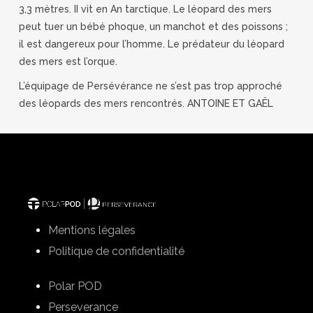
3,3 mètres. II vit en An tarctique. Le léopard des mers
peut tuer un bébé phoque, un manchot et des poissons ;
il est dangereux pour l’homme. Le prédateur du léopard
des mers est l’orque.
L’équipage de Persévérance ne s’est pas trop approché
des léopards des mers rencontrés. ANTOINE ET GAËL
Mentions légales
Politique de confidentialité
Polar POD
Perseverance