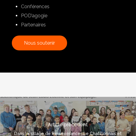
Conférences
POD’agogie
Partenaires
N
o
u
s
s
o
u
t
e
n
i
r
Article précédent
Dans le sillage de Perseverance- Le Chatillonnais et