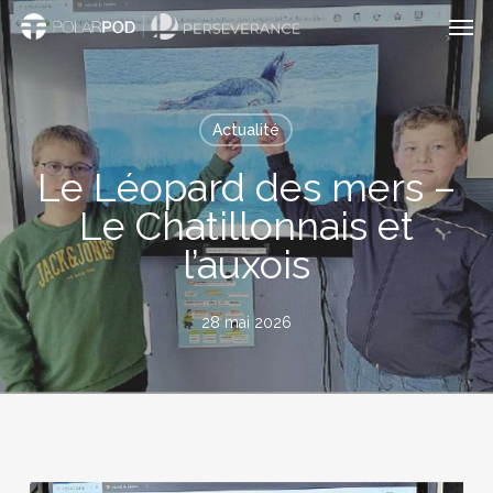
Men
Passer
au
contenu
principal
Actualité
Le Léopard des mers –
Le Chatillonnais et
l’auxois
28 mai 2026