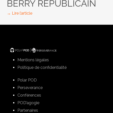
BERRY REPUBLICAIN
→ Lire l’article
Mentions légales
Politique de confidentialité
Polar POD
Perseverance
Conférences
POD’agogie
Partenaires