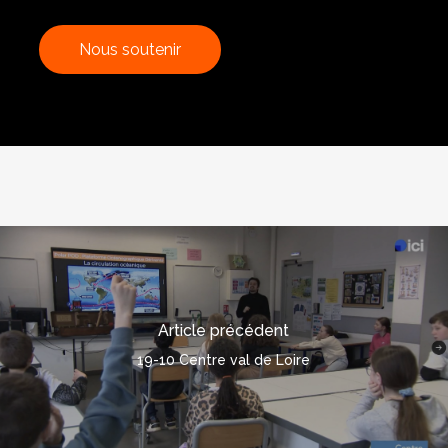
N
o
u
s
s
o
u
t
e
n
i
r
Article précédent
19-10 Centre val de Loire