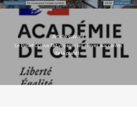
Article suivant
Le PolarPODibus fait voyager les élèves aux confins
de la planète
© 2026 polarpod.