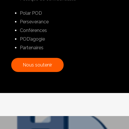
Polar POD
Perseverance
Conférences
POD’agogie
Partenaires
N
o
u
s
s
o
u
t
e
n
i
r