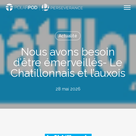
Men
Passer
au
contenu
principal
Actualité
Nous avons besoin
d’être émerveillés- Le
Chatillonnais et l’auxois
28 mai 2026