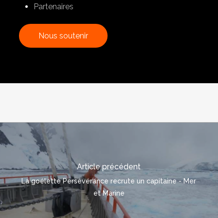
Partenaires
N
o
u
s
s
o
u
t
e
n
i
r
Article précédent
La goélette Persévérance recrute un capitaine - Mer
et Marine