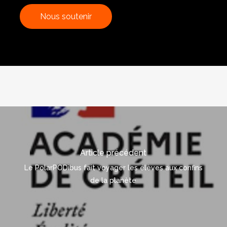
N
o
u
s
s
o
u
t
e
n
i
r
Article précédent
Le PolarPODibus fait voyager les élèves aux confins
de la planète