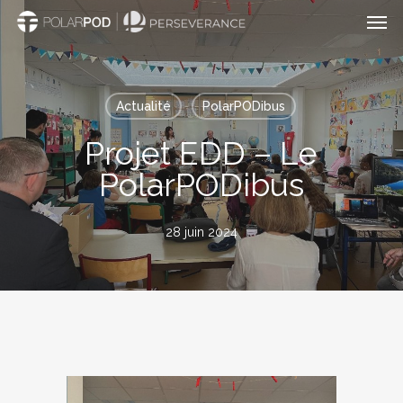
Men
Passer
au
contenu
principal
Actualité
PolarPODibus
Projet EDD – Le
PolarPODibus
28 juin 2024