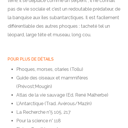
terre, il se deplace comme un serpent ; il ne connaît
pas de vie sociale et c’est un redoutable prédateur, de
la banquise aux îles subantarctiques. Il est facilement
différentiable des autres phoques : tacheté tel un
léopard, large tête et museau, long cou.
POUR PLUS DE DÉTAILS
Phoques, morses, otaries (Tollu)
Guide des oiseaux et mammifères
(Prévost;Mougin)
Atlas de la vie sauvage (Ed. René Malherbe)
L’Antarctique (Trad. Avérous/Mazin)
La Recherche n°5 105, 217
Pour la science n° 118