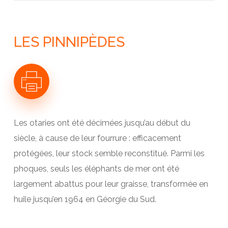
LE CONTINENT ANTARCTIQUE
L’OCÉAN AUSTRAL
GÉOLOGIE
LE CLIMAT ANTARCTIQUE
LES PINNIPÈDES
L’ATMOSPHÈRE ANTARCTIQUE
LA CALOTTE ANTARCTIQUE
LES GLACES DE L’OCÉAN
LES ARCHIVES DE GLACE
Les otaries ont été décimées jusqu’au début du
siècle, à cause de leur fourrure : efficacement
protégées, leur stock semble reconstitué. Parmi les
phoques, seuls les éléphants de mer ont été
largement abattus pour leur graisse, transformée en
huile jusqu’en 1964 en Géorgie du Sud.