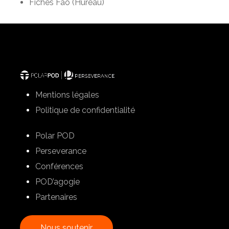
Fiches Fao (Hureau)
Mentions légales
Politique de confidentialité
Polar POD
Perseverance
Conférences
POD’agogie
Partenaires
N
o
u
s
s
o
u
t
e
n
i
r