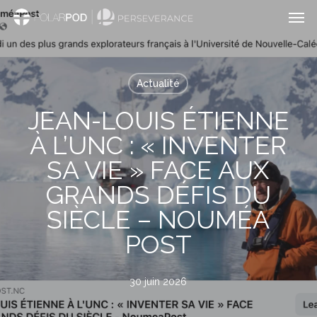
Men
Passer
au
contenu
principal
Actualité
JEAN-LOUIS ÉTIENNE
À L’UNC : « INVENTER
SA VIE » FACE AUX
GRANDS DÉFIS DU
SIÈCLE – NOUMÉA
POST
30 juin 2026