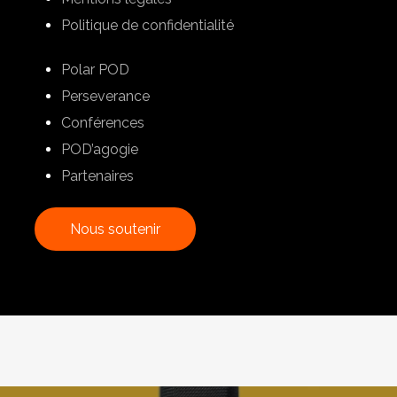
Politique de confidentialité
Polar POD
Perseverance
Conférences
POD’agogie
Partenaires
N
o
u
s
s
o
u
t
e
n
i
r