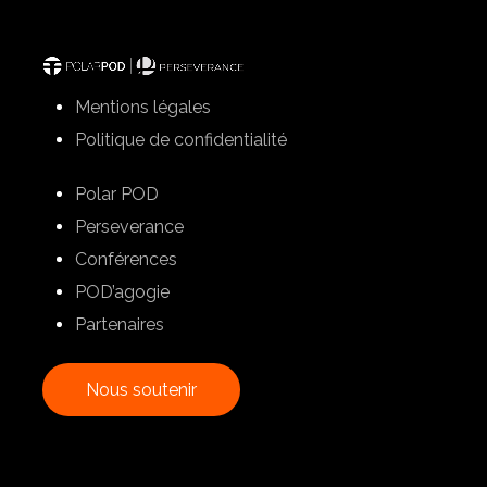
Mentions légales
Politique de confidentialité
Polar POD
Perseverance
Conférences
POD’agogie
Partenaires
N
o
u
s
s
o
u
t
e
n
i
r