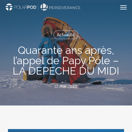
Men
Passer
au
contenu
principal
Actualité
Quarante ans après,
l’appel de Papy Pôle –
LA DEPECHE DU MIDI
12 mai 2026