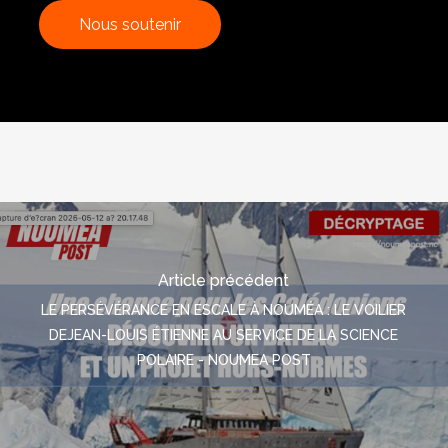
N
o
u
s
s
o
u
t
e
n
i
r
Article précédent
LE PERSÉVÉRANCE EN ESCALE À NOUMÉA : LE VOILIER
DEJEAN-LOUIS ÉTIENNE AU SERVICE DE LA SCIENCE
POLAIRE - NOUMEA POST