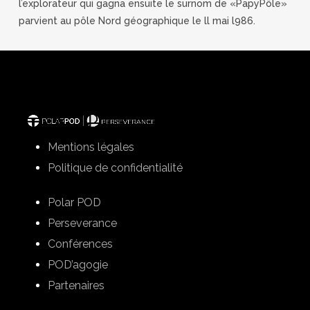
l’explorateur qui gagna ensuite le surnom de «PapyPôle»
parvient au pôle Nord géographique le ll mai l986.
Mentions légales
Politique de confidentialité
Polar POD
Perseverance
Conférences
POD’agogie
Partenaires