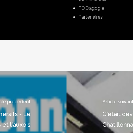
POD’agogie
Partenaires
icle précédent
Article suivan
rsifs - Le
C'était de
 et l'auxois
Chatillonna