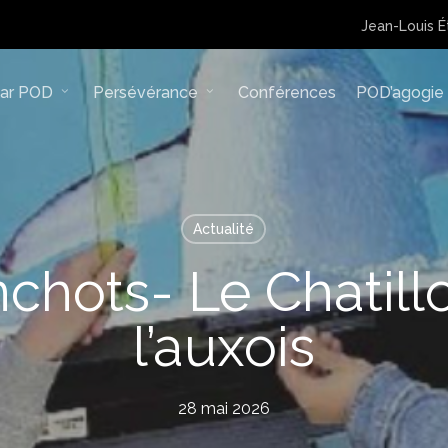
Jean-Louis É
lar POD
Persévérance
Conférences
POD’agogie
Actualité
chots- Le Chatillo
l’auxois
28 mai 2026