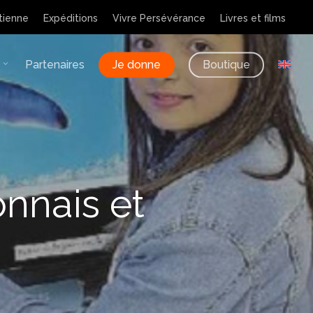
tienne
Expéditions
Vivre Persévérance
Livres et films
Partenaires
Je donne
Boutique
nnais et