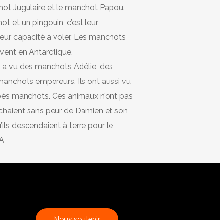
ot Jugulaire et le manchot Papou.
t et un pingouin, c’est leur
leur capacité à voler. Les manchots
ivent en Antarctique.
e
a vu des manchots Adélie, des
manchots empereurs. Ils ont aussi vu
bés manchots. Ces animaux n’ont pas
ochaient sans peur de Damien et son
ils descendaient à terre pour le
A
N
o
u
s
s
o
u
t
e
n
i
r