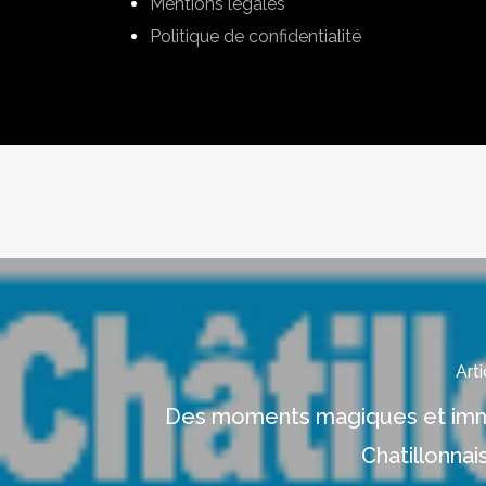
Mentions légales
Politique de confidentialité
Art
Des moments magiques et imme
Chatillonnais