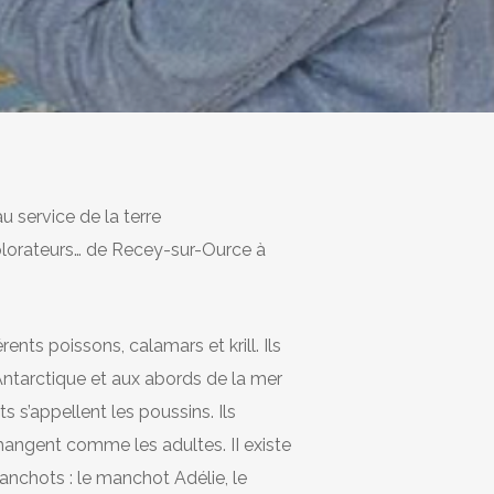
au service de la terre
plorateurs… de Recey-sur-Ource à
nts poissons, calamars et krill. Ils
Antarctique et aux abords de la mer
s’appellent les poussins. Ils
angent comme les adultes. II existe
anchots : le manchot Adélie, le