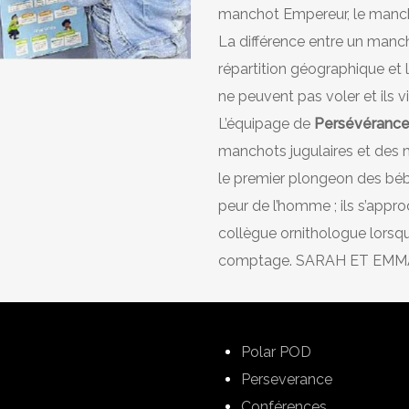
manchot Empereur, le manch
La différence entre un mancho
répartition géographique et 
ne peuvent pas voler et ils v
L’équipage de
Persévéranc
manchots jugulaires et des 
le premier plongeon des bé
peur de l’homme ; ils s’appr
collègue ornithologue lorsqu’
comptage. SARAH ET EMM
Polar POD
Perseverance
Conférences