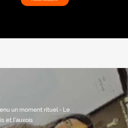
t
venu un moment rituel - Le
is et l'auxois