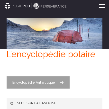
Men
Passer
au
contenu
principal
L’encyclopédie polaire
Encyclopédie Antarctique
SEUL SUR LA BANQUISE