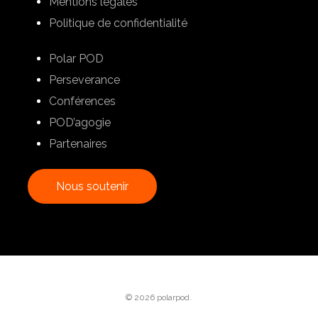
Mentions légales
Politique de confidentialité
Polar POD
Perseverance
Conférences
POD’agogie
Partenaires
N
o
u
s
s
o
u
t
e
n
i
r
© 2026 polarpod.