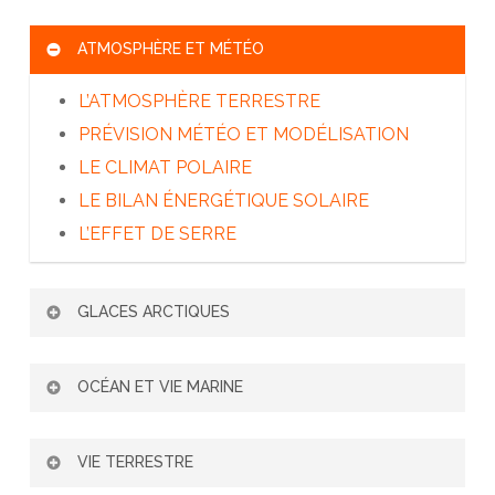
L’ADAPTATION DE L’HOMME AU FROID
ATMOSPHÈRE ET MÉTÉO
TRANSMISSION – SÉCURITÉ – SECOURS
L’ATMOSPHÈRE TERRESTRE
PRÉVISION MÉTÉO ET MODÉLISATION
LE CLIMAT POLAIRE
LE BILAN ÉNERGÉTIQUE SOLAIRE
L’EFFET DE SERRE
GLACES ARCTIQUES
BANQUISE : GLACE DE MER
OCÉAN ET VIE MARINE
LES SATELLITES OBSERVENT LA
BANQUISE
L’ARCTIQUE ET LA CIRCULATION
VIE TERRESTRE
ICEBERGS : GLACE D’EAU DOUCE
OCÉANIQUE