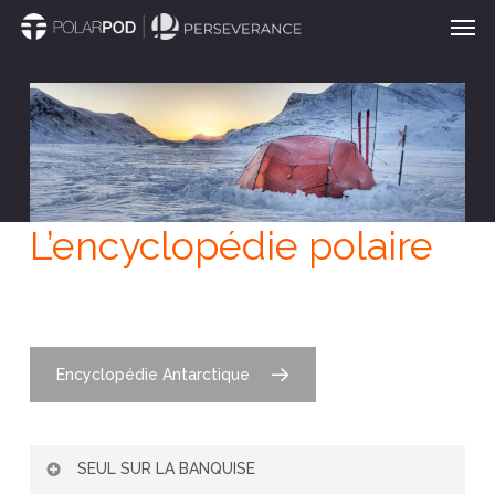
Men
Passer
au
contenu
principal
L’encyclopédie polaire
Encyclopédie Antarctique
SEUL SUR LA BANQUISE