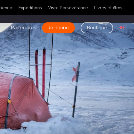
tienne
Expéditions
Vivre Persévérance
Livres et films
Partenaires
Je donne
Boutique