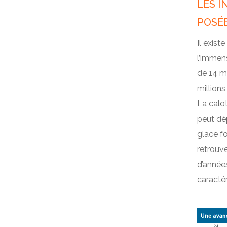
GRAND NORD
LES I
L’AUGMENTATION DE
LES INUITS
L’EFFET DE SERRE
POSÉ
LES AUTRES PEUPLES DU
LES CONSÉQUENCES DU
Il exist
GRAND NORD
RÉCHAUFFEMENT
l’immens
L’ARCTIQUE AUJOURD’HUI
de 14 mi
millions
La calo
peut dép
glace fo
retrouve
d’années
caractér