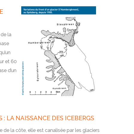
E
 de la
 base
qu’un
r et 60
ase d’un
 : LA NAISSANCE DES ICEBERGS
de la côte, elle est canalisée par les glaciers