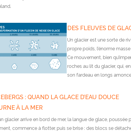
nland.
DES FLEUVES DE GLA
Un glacier est une sorte de r
propre poids, l’énorme masse 
Ce mouvement, bien qu’imperc
roches au lit du glacier, qui,
son fardeau en longs amoncel
CEBERGS : QUAND LA GLACE D’EAU DOUCE
URNE À LA MER
n glacier arrive en bord de mer, la langue de glace, poussée 
ment, commence à flotter, puis se brise : des blocs se détach