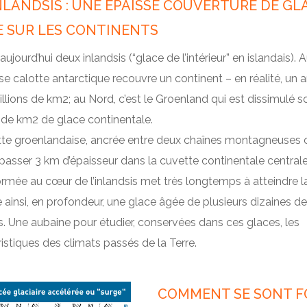
NLANDSIS : UNE ÉPAISSE COUVERTURE DE GL
E SUR LES CONTINENTS
e aujourd’hui deux inlandsis (“glace de l’intérieur” en islandais). 
e calotte antarctique recouvre un continent – en réalité, un a
llions de km2; au Nord, c’est le Groenland qui est dissimulé s
 de km2 de glace continentale.
tte groenlandaise, ancrée entre deux chaînes montagneuses c
asser 3 km d’épaisseur dans la cuvette continentale centrale
rmée au cœur de l’inlandsis met très longtemps à atteindre l
 ainsi, en profondeur, une glace âgée de plusieurs dizaines de 
. Une aubaine pour étudier, conservées dans ces glaces, les
istiques des climats passés de la Terre.
COMMENT SE SONT FO