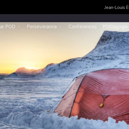
Jean-Louis É
lar POD
Persévérance
Conférences
POD’agogie