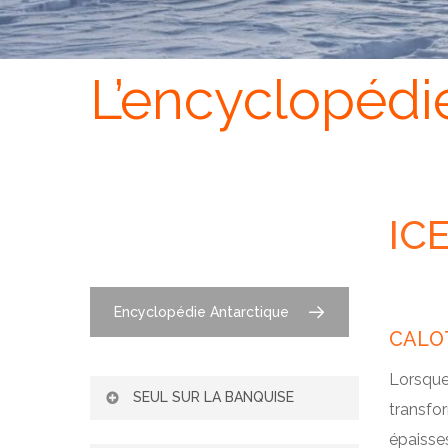
L’encyclopédi
IC
Encyclopédie Antarctique
CALOT
Lorsque 
SEUL SUR LA BANQUISE
transfo
épaisses
L’ADAPTATION DE