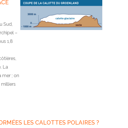
ACE
Au Sud,
rchipel –
ous 1,8
ôtières,
. La
a mer ; on
milliers
RMÉES LES CALOTTES POLAIRES ?