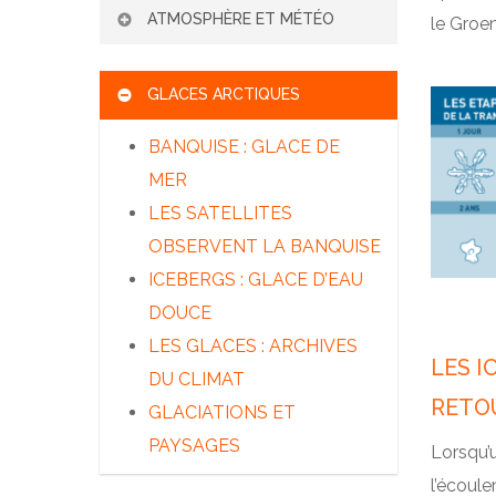
ATMOSPHÈRE ET MÉTÉO
le Groe
L’HOMME AU FROID
TRANSMISSION –
L’ATMOSPHÈRE
GLACES ARCTIQUES
SÉCURITÉ – SECOURS
TERRESTRE
PRÉVISION MÉTÉO ET
BANQUISE : GLACE DE
MODÉLISATION
MER
LE CLIMAT POLAIRE
LES SATELLITES
LE BILAN ÉNERGÉTIQUE
OBSERVENT LA BANQUISE
SOLAIRE
ICEBERGS : GLACE D’EAU
L’EFFET DE SERRE
DOUCE
LES GLACES : ARCHIVES
LES I
DU CLIMAT
RETO
GLACIATIONS ET
PAYSAGES
Lorsqu’u
l’écoule