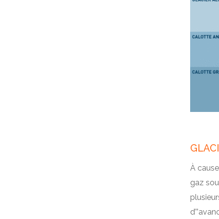
GLACI
À cause 
gaz sous
plusieur
d’”avanc