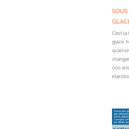
SOUS 
GLAC
C’est la
glace. M
qu’amort
changem
000 ans 
inlandsi