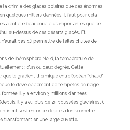
de la chimie des glaces polaires que ces énormes
 quelques milliers d’années. Il faut pour cela
uses aient été beaucoup plus importantes que ce
d’hui au-dessus de ces déserts glacés. Et
 et n’aurait pas dû permettre de telles chutes de
ions de l’hémisphère Nord, la température de
ctuellement : d’un ou deux degrés. Cette
ur que le gradient thermique entre l’océan “chaud”
rovoque le développement de tempêtes de neige.
formée, il y a environ 3 millions d’années,
 (depuis, il y a eu plus de 25 poussées glaciaires…).
continent s’est enfoncé de près d’un kilomètre
se transformant en une large cuvette.