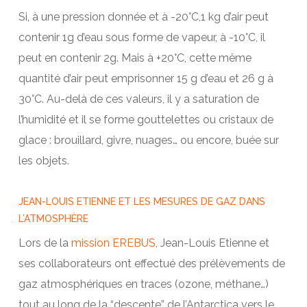
Si, à une pression donnée et à -20°C,1 kg d’air peut
contenir 1g d’eau sous forme de vapeur, à -10°C, il
peut en contenir 2g. Mais à +20°C, cette même
quantité d’air peut emprisonner 15 g d’eau et 26 g à
30°C. Au-delà de ces valeurs, il y a saturation de
l’humidité et il se forme gouttelettes ou cristaux de
glace : brouillard, givre, nuages… ou encore, buée sur
les objets.
JEAN-LOUIS ETIENNE ET LES MESURES DE GAZ DANS
L’ATMOSPHÈRE
Lors de la
mission EREBUS
, Jean-Louis Etienne et
ses collaborateurs ont effectué des prélèvements de
gaz atmosphériques en traces (ozone, méthane…)
tout au long de la “descente” de l’Antarctica vers le