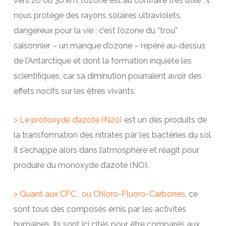
vers 20 ou 30 km, l’ozone est au contraire très utile : il
nous protège des rayons solaires ultraviolets,
dangereux pour la vie ; c’est l’ozone du “trou”
saisonnier – un manque d’ozone – repéré au-dessus
de l’Antarctique et dont la formation inquiète les
scientifiques, car sa diminution pourraient avoir des
effets nocifs sur les êtres vivants.
> Le protoxyde d’azote (N20)
est un des produits de
la transformation des nitrates par les bactéries du sol.
Il s’échappe alors dans l’atmosphère et réagit pour
produire du monoxyde d’azote (NO).
> Quant aux CFC , ou Chloro-Fluoro-Carbones
, ce
sont tous des composés émis par les activités
humaines. Ils sont ici cités pour être comparés aux