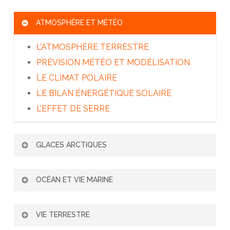
L’ADAPTATION DE L’HOMME AU FROID
ATMOSPHÈRE ET MÉTÉO
TRANSMISSION – SÉCURITÉ – SECOURS
L’ATMOSPHÈRE TERRESTRE
PRÉVISION MÉTÉO ET MODÉLISATION
LE CLIMAT POLAIRE
LE BILAN ÉNERGÉTIQUE SOLAIRE
L’EFFET DE SERRE
GLACES ARCTIQUES
BANQUISE : GLACE DE MER
OCÉAN ET VIE MARINE
LES SATELLITES OBSERVENT LA
BANQUISE
L’ARCTIQUE ET LA CIRCULATION
VIE TERRESTRE
ICEBERGS : GLACE D’EAU DOUCE
OCÉANIQUE