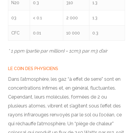
N20
0.3
310
1.3
03
< 0.1
2 000
1.3
CFC
0.01
10 000
0.3
* 1 ppm (partie par million) = 1cm3 par m3 d’air
LE COIN DES PHYSICIENS
Dans l’atmosphère, les gaz “à effet de serre” sont en
concentrations infimes et, en général, fluctuantes.
Cependant, leurs molécules, formées de 2 ou
plusieurs atomes, vibrent et s’agitent sous l’effet des
rayons infrarouges renvoyés par le sol ou l’océan, ce
qui réchauffe l’atmosphère. Un “piège de chaleur”
colossal qui produit un flux de 340 Watts par m2, soit