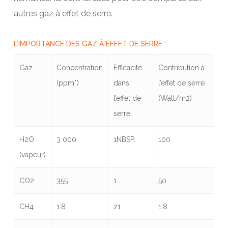
autres gaz à effet de serre.
L’IMPORTANCE DES GAZ À EFFET DE SERRE :
Gaz
Concentration
Efficacité
Contribution à
(ppm*)
dans
l’effet de serre
l’effet de
(Watt/m2)
serre
H2O
3 000
1NBSP.
100
(vapeur)
CO2
355
1
50
CH4
1.8
21
1.8