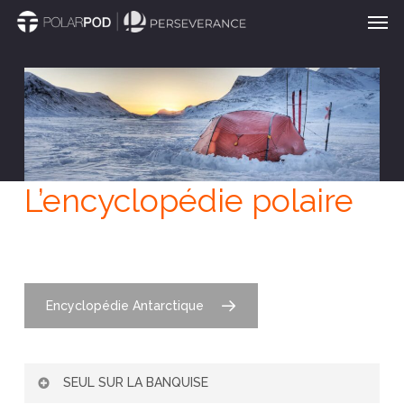
Men
Passer
au
contenu
principal
L’encyclopédie polaire
Encyclopédie Antarctique
SEUL SUR LA BANQUISE