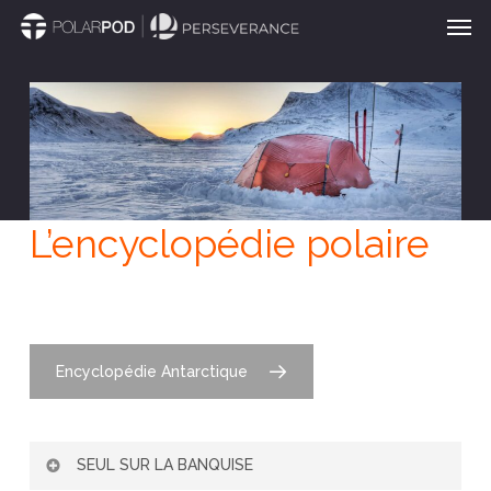
Men
Passer
au
contenu
principal
L’encyclopédie polaire
Encyclopédie Antarctique
SEUL SUR LA BANQUISE