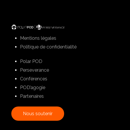
Mentions légales
Politique de confidentialité
Polar POD
Perseverance
Conférences
POD’agogie
Partenaires
N
o
u
s
s
o
u
t
e
n
i
r