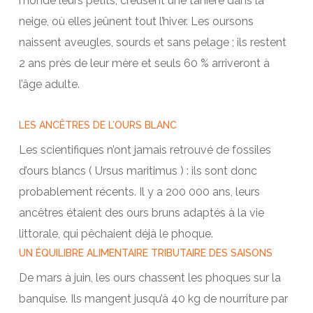
monde leurs petits, creusent une tanière dans la
neige, où elles jeûnent tout l’hiver. Les oursons
naissent aveugles, sourds et sans pelage ; ils restent
2 ans près de leur mère et seuls 60 % arriveront à
l’âge adulte.
LES ANCÊTRES DE L’OURS BLANC
Les scientifiques n’ont jamais retrouvé de fossiles
d’ours blancs ( Ursus maritimus ) : ils sont donc
probablement récents. Il y a 200 000 ans, leurs
ancêtres étaient des ours bruns adaptés à la vie
littorale, qui pêchaient déjà le phoque.
UN ÉQUILIBRE ALIMENTAIRE TRIBUTAIRE DES SAISONS
De mars à juin, les ours chassent les phoques sur la
banquise. Ils mangent jusqu’à 40 kg de nourriture par