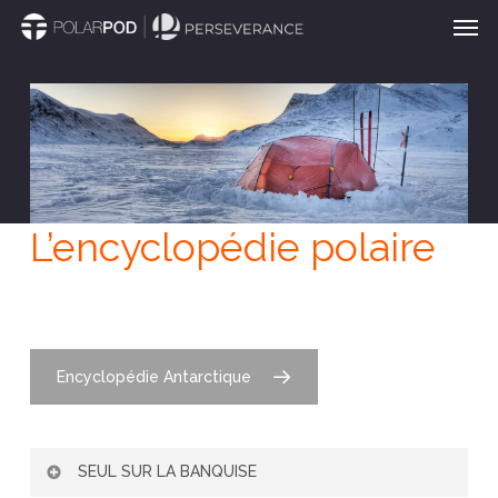
Men
Passer
au
contenu
principal
L’encyclopédie polaire
Encyclopédie Antarctique
SEUL SUR LA BANQUISE