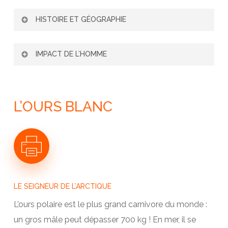
HISTOIRE ET GÉOGRAPHIE
GÉOGRAPHIE DES RÉGIONS ARCTIQUES
IMPACT DE L’HOMME
PÔLE NORD GÉOGRAPHIQUE, PÔLE NORD
MAGNÉTIQUE
L’HOMME ET LA BIODIVERSITÉ ARCTIQUE
A QUI APPARTIENT L’ARCTIQUE ?
POLLUTIONS EN ARCTIQUE
L’OURS BLANC
LES DÉCOUVREURS DU GRAND NORD
RÉCHAUFFEMENT : LES CYCLES
LES INUITS
NATURELS
LES AUTRES PEUPLES DU GRAND NORD
L’AUGMENTATION DE L’EFFET DE SERRE
L’ARCTIQUE AUJOURD’HUI
LES CONSÉQUENCES DU
RÉCHAUFFEMENT
LE SEIGNEUR DE L’ARCTIQUE
L’ours polaire est le plus grand carnivore du monde :
un gros mâle peut dépasser 700 kg ! En mer, il se