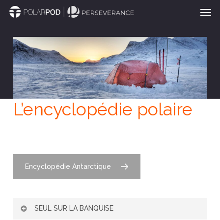
Men
Passer
au
contenu
principal
L’encyclopédie polaire
Encyclopédie Antarctique
SEUL SUR LA BANQUISE