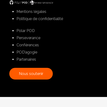
Mentions légales
Politique de confidentialité
Polar POD
Perseverance
Conférences
POD’agogie
Partenaires
N
o
u
s
s
o
u
t
e
n
i
r