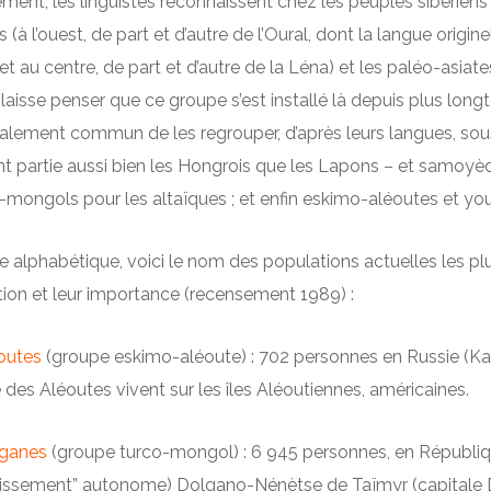
ment, les linguistes reconnaissent chez les peuples sibériens 3
s (à l’ouest, de part et d’autre de l’Oural, dont la langue origin
et au centre, de part et d’autre de la Léna) et les paléo-asiat
aisse penser que ce groupe s’est installé là depuis plus longt
galement commun de les regrouper, d’après leurs langues, sous
nt partie aussi bien les Hongrois que les Lapons – et samoy
-mongols pour les altaïques ; et enfin eskimo-aléoutes et yo
e alphabétique, voici le nom des populations actuelles les plu
tion et leur importance (recensement 1989) :
outes
(groupe eskimo-aléoute) : 702 personnes en Russie (Kamt
 des Aléoutes vivent sur les îles Aléoutiennes, américaines.
ganes
(groupe turco-mongol) : 6 945 personnes, en Républiq
dissement” autonome) Dolgano-Nénètse de Taïmyr (capitale Dou