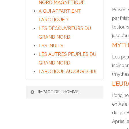
ET CLIMAT
NORD MAGNÉTIQUE
PHOQUES ET MORSES
Présents
A QUI APPARTIENT
par l’hi
L’ARCTIQUE ?
toujours
LES DÉCOUVREURS DU
jusqu’au
GRAND NORD
MYTH
LES INUITS
LES AUTRES PEUPLES DU
Les peup
GRAND NORD
indispen
L’ARCTIQUE AUJOURD’HUI
(mythes,
L’EUR
IMPACT DE L’HOMME
L’origin
en Asie 
L’HOMME ET LA
du lac B
BIODIVERSITÉ ARCTIQUE
Après la
POLLUTIONS EN