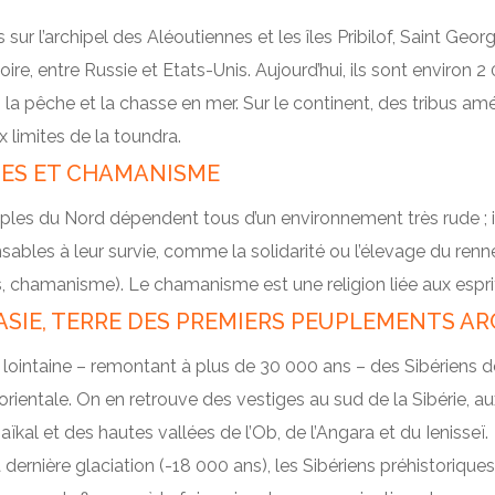
 sur l’archipel des Aléoutiennes et les îles Pribilof, Saint Geor
stoire, entre Russie et Etats-Unis. Aujourd’hui, ils sont environ
 la pêche et la chasse en mer. Sur le continent, des tribus amé
x limites de la toundra.
ES ET CHAMANISME
les du Nord dépendent tous d’un environnement très rude ; il
sables à leur survie, comme la solidarité ou l’élevage du ren
 chamanisme). Le chamanisme est une religion liée aux esprits
ASIE, TERRE DES PREMIERS PEUPLEMENTS A
e lointaine – remontant à plus de 30 000 ans – des Sibériens 
orientale. On en retrouve des vestiges au sud de la Sibérie, au
aïkal et des hautes vallées de l’Ob, de l’Angara et du Ienisseï.
 dernière glaciation (-18 000 ans), les Sibériens préhistorique