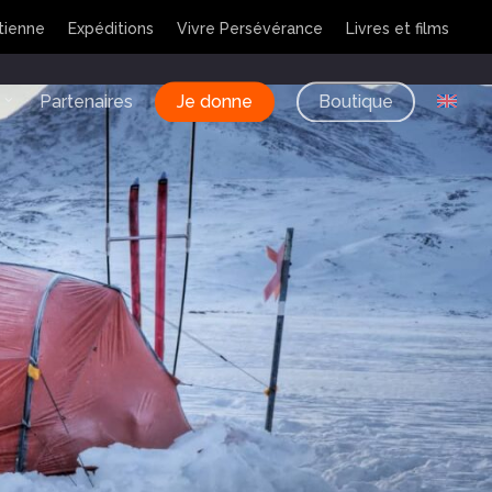
tienne
Expéditions
Vivre Persévérance
Livres et films
Partenaires
Je donne
Boutique