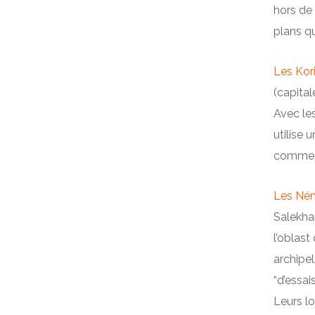
hors de 
plans qu
Les Kor
(capital
Avec les
utilise 
comme l
Les Nén
Salekha
l’oblast
archipel
“d’essais
Leurs l