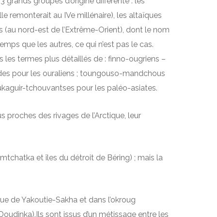
 grands groupes d’origine différente : les
elle remonterait au IVe millénaire), les altaïques
es (au nord-est de l’Extrême-Orient), dont le nom
emps que les autres, ce qui n’est pas le cas.
 les termes plus détaillés de : finno-ougriens –
èdes pour les ouraliens ; toungouso-mandchous
ukaguir-tchouvantses pour les paléo-asiates.
s proches des rivages de l’Arctique, leur
chatka et îles du détroit de Béring) ; mais la
ue de Yakoutie-Sakha et dans l’okroug
dinka).Ils sont issus d’un métissage entre les