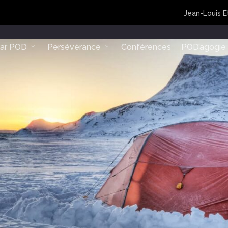
Jean-Louis É
lar POD
Persévérance
Conférences
POD’agogie