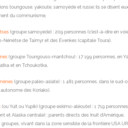
ions toungouse, yakoute, samoyède et russe; ils se disent e
ment du communisme.
tses
(groupe samoyède) : 209 personnes (c’est-à-dire en voie
-Nénètse de Taïmyr et des Évenkes (capitale Toura).
nes
(groupe Toungouso-mantchou) : 17 199 personnes, en Yak
tka et en Tchoukotka.
lmènes
(groupe paléo-asiate) : 1 481 personnes, dans le sud-
 autonome des Koriaks).
s
(ou Yuit ou Yupik) (groupe eskimo-aléoute) : 1 719 personnes, 
nt et Alaska centrale) ; parents directs des Inuit d’Amérique.
 groupes, vivant dans la zone sensible de la frontière USA U