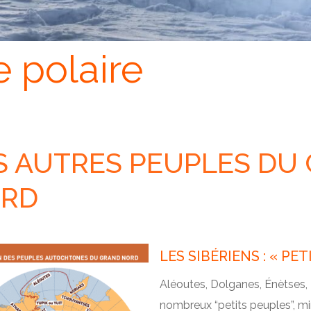
e polaire
S AUTRES PEUPLES DU
RD
LES SIBÉRIENS : « PE
Aléoutes, Dolganes, Énètses, 
nombreux “petits peuples”, min