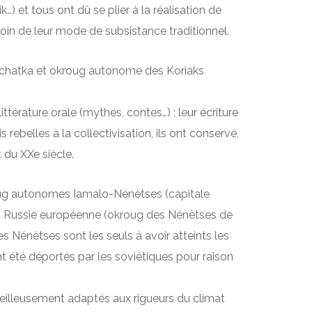
 et tous ont dû se plier à la réalisation de
loin de leur mode de subsistance traditionnel.
tchatka et okroug autonome des Koriaks
térature orale (mythes, contes…) ; leur écriture
 rebelles à la collectivisation, ils ont conservé,
 du XXe siècle.
ug autonomes Iamalo-Nénètses (capitale
n Russie européenne (okroug des Nénètses de
s Nénètses sont les seuls à avoir atteints les
nt été déportés par les soviétiques pour raison
eilleusement adaptés aux rigueurs du climat