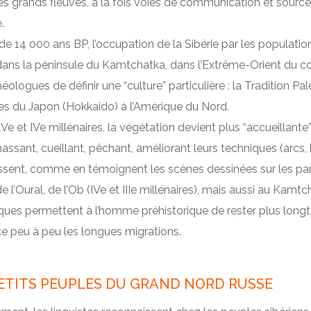
s grands fleuves, à la fois voies de communication et source 
.
 de 14 000 ans BP, l’occupation de la Sibérie par les population
dans la péninsule du Kamtchatka, dans l’Extrême-Orient du con
éologues de définir une “culture” particulière : la Tradition P
es du Japon (Hokkaido) à l’Amérique du Nord.
 Ve et IVe millénaires, la végétation devient plus “accueillante
assant, cueillant, pêchant, améliorant leurs techniques (arcs, 
sent, comme en témoignent les scènes dessinées sur les parois
e l’Oural, de l’Ob (IVe et IIIe millénaires), mais aussi au Kamt
ques permettent à l’homme préhistorique de rester plus long
e peu à peu les longues migrations.
ETITS PEUPLES DU GRAND NORD RUSSE