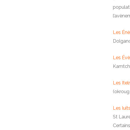
populat
l’avène
Les Énè
Dolgano
Les Évè
Kamtcha
Les Ite
(okroug
Les Iuit
St Laure
Certains