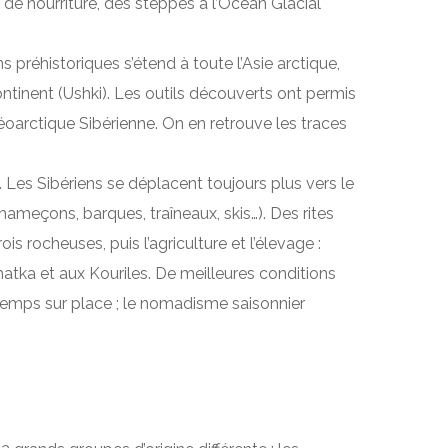
de nourriture, des steppes à l’Océan Glacial
s préhistoriques s’étend à toute l’Asie arctique,
tinent (Ushki). Les outils découverts ont permis
aléoarctique Sibérienne. On en retrouve les traces
”. Les Sibériens se déplacent toujours plus vers le
hameçons, barques, traîneaux, skis…). Des rites
 rocheuses, puis l’agriculture et l’élevage :
chatka et aux Kouriles. De meilleures conditions
temps sur place ; le nomadisme saisonnier