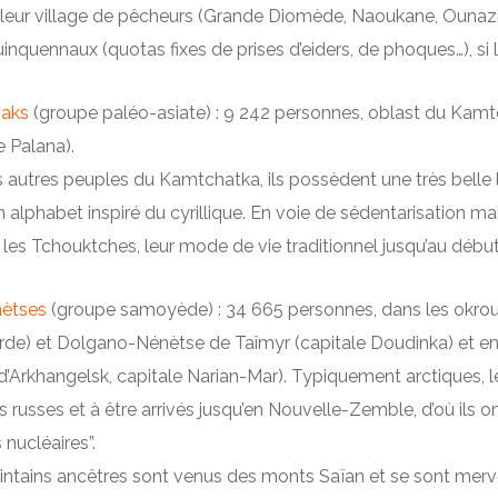
leur village de pêcheurs (Grande Diomède, Naoukane, Ounazik…)
inquennaux (quotas fixes de prises d’eiders, de phoques…), si 
iaks
(groupe paléo-asiate) : 9 242 personnes, oblast du Kam
e Palana).
 autres peuples du Kamtchatka, ils possèdent une très belle lit
un alphabet inspiré du cyrillique. En voie de sédentarisation mais
es Tchouktches, leur mode de vie traditionnel jusqu’au début
ètses
(groupe samoyède) : 34 665 personnes, dans les okro
rde) et Dolgano-Nénètse de Taîmyr (capitale Doudinka) et e
 d’Arkhangelsk, capitale Narian-Mar). Typiquement arctiques, le
s russes et à être arrivés jusqu’en Nouvelle-Zemble, d’où ils o
 nucléaires”.
ointains ancêtres sont venus des monts Saïan et se sont merv