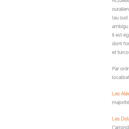
Actuelle
ouralien
(au sud 
ambigu l
Il est é
dont fo
et turco
Par ordr
localisa
Les Alé
majorité
Les Dol
(“arron