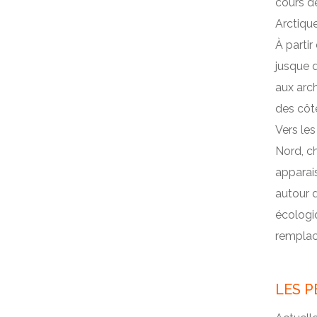
cours de
ARCTIQUE
Arctique
RÉCHAUFFEMENT : LES
À partir
CYCLES NATURELS
jusque 
L’AUGMENTATION DE
aux arch
L’EFFET DE SERRE
des côt
LES CONSÉQUENCES DU
Vers les
RÉCHAUFFEMENT
Nord, ch
apparais
autour d
écologi
remplac
LES P