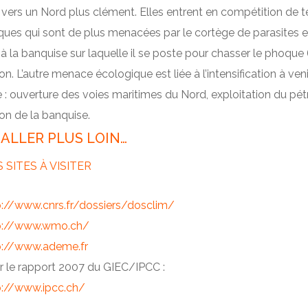
vers un Nord plus clément. Elles entrent en compétition de te
ues qui sont de plus menacées par le cortège de parasites et 
à la banquise sur laquelle il se poste pour chasser le phoque (
ion. L’autre menace écologique est liée à l’intensification 
 : ouverture des voies maritimes du Nord, exploitation du pét
on de la banquise.
ALLER PLUS LOIN…
 SITES À VISITER
p://www.cnrs.fr/dossiers/dosclim/
p://www.wmo.ch/
p://www.ademe.fr
r le rapport 2007 du GIEC/IPCC :
p://www.ipcc.ch/