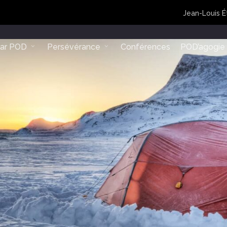
Jean-Louis É
lar POD
Persévérance
Conférences
POD’agogie