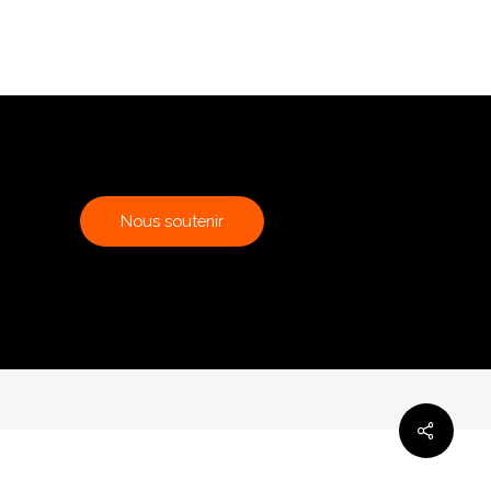
N
o
u
s
s
o
u
t
e
n
i
r