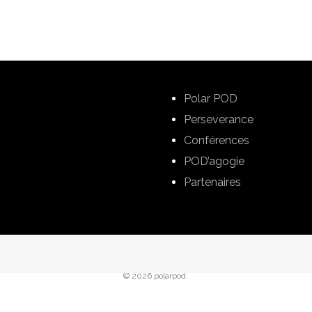
Polar POD
Perseverance
Conférences
POD’agogie
Partenaires
© 2026 polarpod.