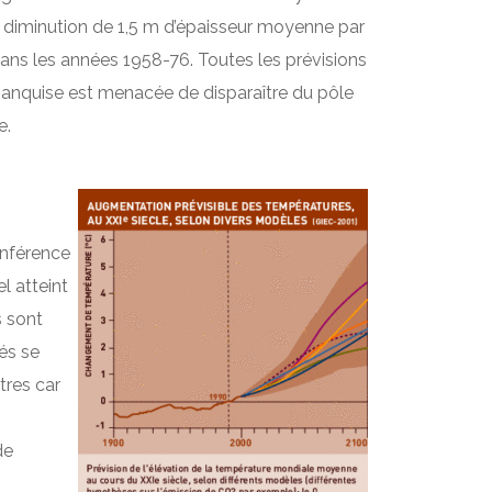
 diminution de 1,5 m d’épaisseur moyenne par
dans les années 1958-76. Toutes les prévisions
banquise est menacée de disparaître du pôle
e.
conférence
l atteint
s sont
és se
tres car
de