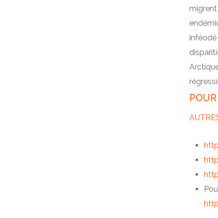
migrent 
endémiq
inféodé 
disparit
Arctique
régressi
POUR 
AUTRES
htt
htt
htt
Pou
htt