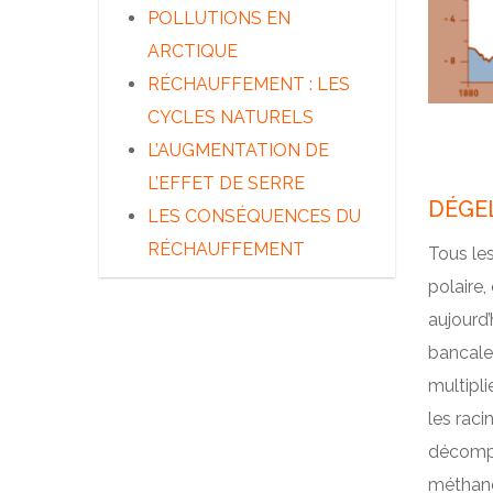
ET CLIMAT
NORD MAGNÉTIQUE
POLLUTIONS EN
PHOQUES ET MORSES
A QUI APPARTIENT
ARCTIQUE
L’ARCTIQUE ?
RÉCHAUFFEMENT : LES
LES DÉCOUVREURS DU
CYCLES NATURELS
GRAND NORD
L’AUGMENTATION DE
LES INUITS
L’EFFET DE SERRE
DÉGEL
LES AUTRES PEUPLES DU
LES CONSÉQUENCES DU
GRAND NORD
RÉCHAUFFEMENT
Tous les
L’ARCTIQUE AUJOURD’HUI
polaire,
aujourd’
bancales
multipli
les rac
décompo
méthane 