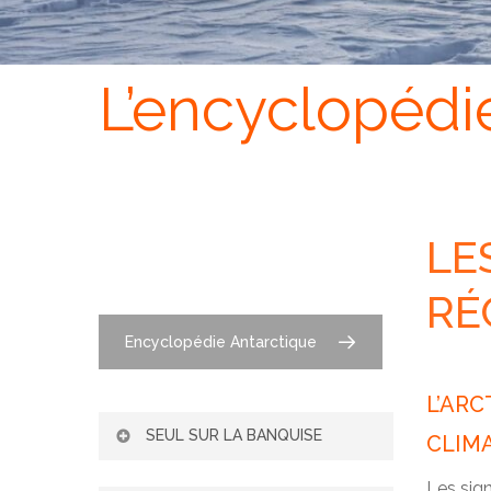
L’encyclopédi
LE
RÉ
Encyclopédie Antarctique
L’AR
SEUL SUR LA BANQUISE
CLIM
L’ADAPTATION DE
Les sign