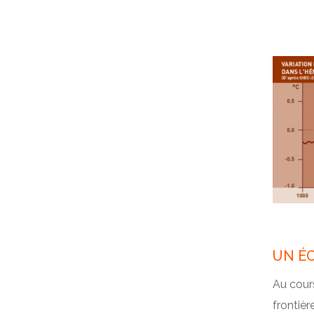
UN É
Au cours
frontièr