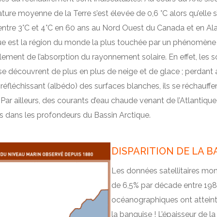
ure moyenne de la Terre s’est élevée de 0,6 °C alors qu’elle s
entre 3°C et 4°C en 60 ans au Nord Ouest du Canada et en Ala
que est la région du monde la plus touchée par un phénomène
ement de l’absorption du rayonnement solaire. En effet, les s
se découvrent de plus en plus de neige et de glace ; perdant a
réfléchissant (albédo) des surfaces blanches, ils se réchauffe
 Par ailleurs, des courants d’eau chaude venant de l’Atlantique
s dans les profondeurs du Bassin Arctique.
DISPARITION DE LA B
Les données satellitaires mont
de 6,5% par décade entre 1980 
océanographiques ont atteint 
la banquise ! L’épaisseur de la