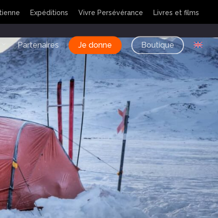
tienne
Expéditions
Vivre Persévérance
Livres et films
Partenaires
Je donne
Boutique