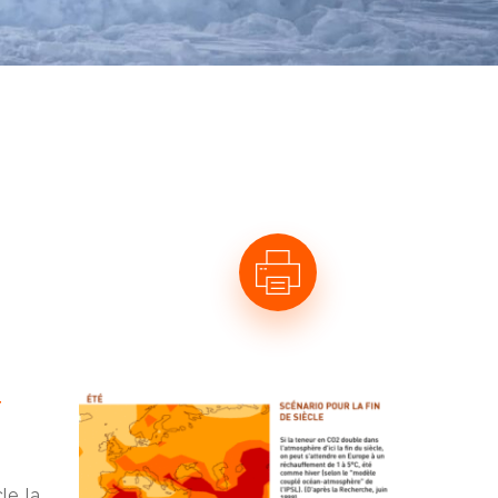
T
e, la